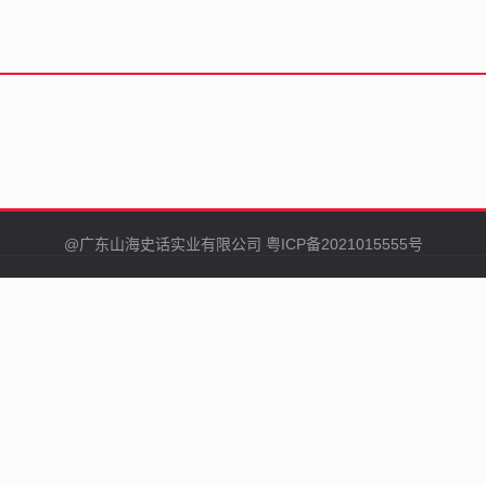
@广东山海史话实业有限公司
粤ICP备2021015555号