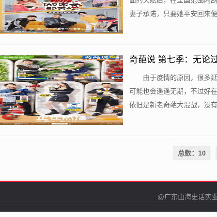
面的天赋后，在全国范围内
妻子承诺，只要她平安回来便承
奇葩说 第七季：无论
由于疫情的原因，很多
可能也会遥遥无期，不过好
依旧是新老奇葩大混战，没有绝
总数：10
@广东山海史话实