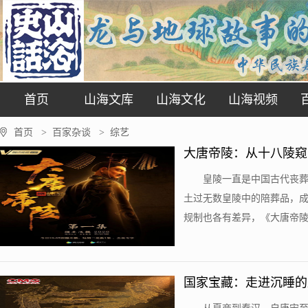
首页
山海文库
山海文化
山海视频
首页
百家杂谈
综艺
>
>
大唐帝陵：从十八陵窥
皇陵一直是中国古代丧
土过无数皇陵中的陪葬品，
规制也各有差异，《大唐帝陵》
国家宝藏：走进沉睡的