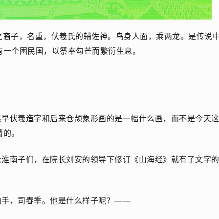
之裔子，名重，伏羲氏的辅佐神。鸟身人面，乘两龙。是传说
有一个困民国，以祭奉勾芒而繁衍生息。
最早伏羲造字和后来仓颉象形画的是一幅什么画，而不是今天
猜的。
众淮南子们，在院长刘安的领导下修订《山海经》就有了文字
助手，司春季。他是什么样子呢？——