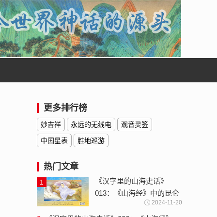
更多排行榜
妙吉祥
永远的无线电
观音灵签
中国星表
胜地巡游
热门文章
《汉字里的山海史话》
1
013：《山海经》中的昆仑
2024-11-20
神-云梦大泽与沧海桑田