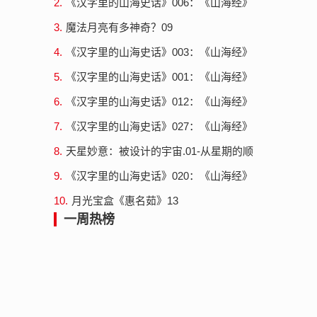
2.
《汉字里的山海史话》006：《山海经》
中的昆仑神-禺疆执权治冬
3.
魔法月亮有多神奇？09
4.
《汉字里的山海史话》003：《山海经》
中的昆仑神-春意图和句芒
5.
《汉字里的山海史话》001：《山海经》
中的昆仑神-船=诺亚方舟
6.
《汉字里的山海史话》012：《山海经》
中的昆仑神-昆仑神与百家姓（3）巫咸与
7.
《汉字里的山海史话》027：《山海经》
高姓
中的昆仑神-昆仑神灵山十巫篇外（4）灵
8.
天星妙意：被设计的宇宙.01-从星期的顺
山十...
序说起
9.
《汉字里的山海史话》020：《山海经》
中的昆仑神-昆仑神与百家姓（9）巫礼
10.
月光宝盒《惠名茹》13
一周热榜