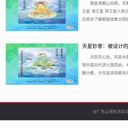
​我是清都山水郎，
王星·海王星·冥王星人
后来亦了解都是绕着太阳转
天星妙意：被设计的
​月到天心处，风来
到中国古代讲七政四余，
睺计都，今天就讲讲紫炁月
@广东山海史话实