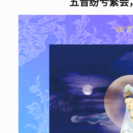
五音纷兮繁会