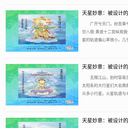
天星妙意：被设计的
​广开兮天门，纷吾
廿八宿·黄道十二宫纵观
星的轨道偏心率很小，几乎
天星妙意：被设计的
​无限江山，别时容
太阳系的大行星们大名鼎
众多小行星。火星轨道与木星
天星妙意：被设计的