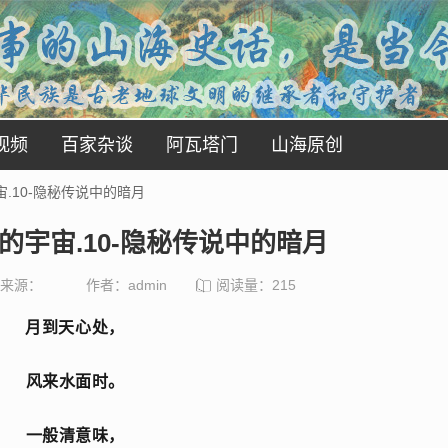
视频
百家杂谈
阿瓦塔门
山海原创
.10-隐秘传说中的暗月
的宇宙.10-隐秘传说中的暗月
来源：
作者：admin
阅读量：
215
月到天心处，
风来水面时。
一般清意味，