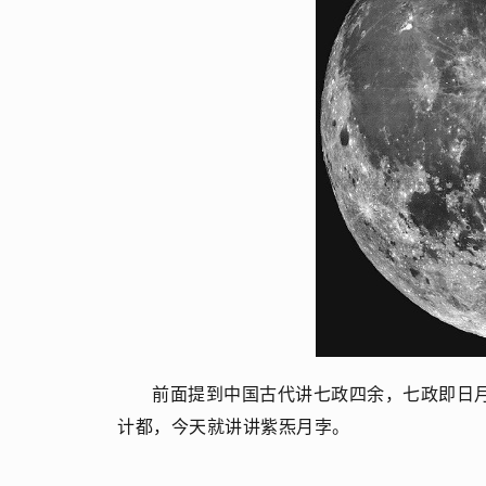
前面提到中国古代讲七政四余，七政即日
计都，今天就讲讲紫炁月孛。