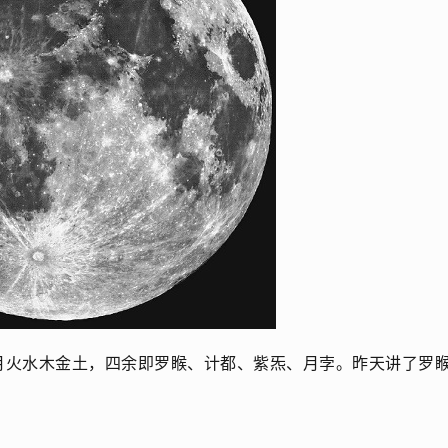
月火水木金土，四余即罗睺、计都、紫炁、月孛。昨天讲了罗