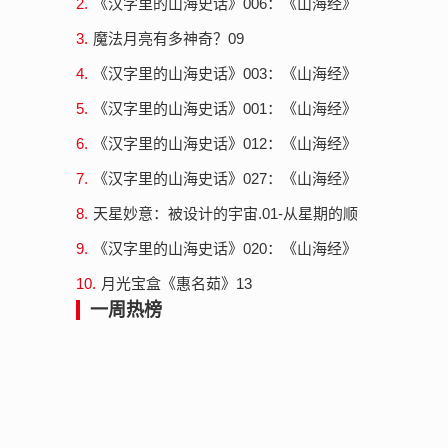
2.
《汉字里的山海史话》006：《山海经》
中的昆仑神-禺疆执权治冬
3.
魔法月亮有多神奇？09
4.
《汉字里的山海史话》003：《山海经》
中的昆仑神-春意图和句芒
5.
《汉字里的山海史话》001：《山海经》
中的昆仑神-船=诺亚方舟
6.
《汉字里的山海史话》012：《山海经》
中的昆仑神-昆仑神与百家姓（3）巫咸与
7.
《汉字里的山海史话》027：《山海经》
高姓
中的昆仑神-昆仑神灵山十巫篇外（4）灵
8.
天星妙意：被设计的宇宙.01-从星期的顺
山十...
序说起
9.
《汉字里的山海史话》020：《山海经》
中的昆仑神-昆仑神与百家姓（9）巫礼
10.
月光宝盒《惠名茹》13
一周热榜