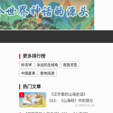
更多排行榜
妙吉祥
永远的无线电
观音灵签
中国星表
胜地巡游
热门文章
《汉字里的山海史话》
1
013：《山海经》中的昆仑
2024-11-20
神-云梦大泽与沧海桑田